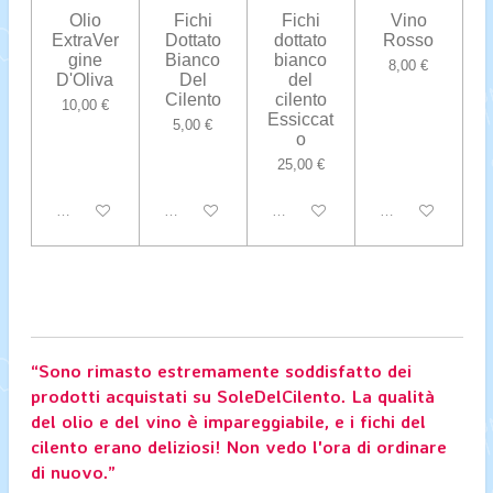
Olio
Fichi
Fichi
Vino
ExtraVer
Dottato
dottato
Rosso
gine
Bianco
bianco
8,00 €
D'Oliva
Del
del
Cilento
cilento
10,00 €
Essiccat
5,00 €
o
25,00 €
Disabilitato
Disabilitato
Disabilitato
Disabilitato
“Sono rimasto estremamente soddisfatto dei
prodotti acquistati su SoleDelCilento. La qualità
del olio e del vino è impareggiabile, e i fichi del
cilento erano deliziosi! Non vedo l'ora di ordinare
di nuovo.”